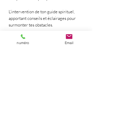
L’intervention de ton guide spirituel,
apportant conseils et éclairages pour
surmonter tes obstacles.
⛔ Sujets exclus : santé et contact avec les
numéro
Email
défunts.
Pourquoi cette guidance ?
Elle t’offre une vision claire et spirituelle
pour prendre des décisions alignées avec
ton chemin de vie.
Prêt(e) à recevoir les messages qui te
guideront ?
Prends rendez-vous sur Instagram ou
sur WhatsApp 0611281211